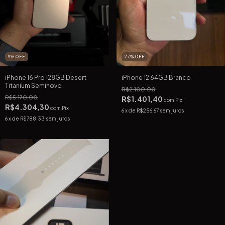
27
%
OFF
9
%
OFF
iPhone 12 64GB Branco
iPhone 16 Pro 128GB Desert
Titanium Seminovo
R$2.100,00
R$5.170,00
R$1.401,40
com
Pix
R$4.304,30
com
Pix
6
x de
R$256,67
sem juros
6
x de
R$788,33
sem juros