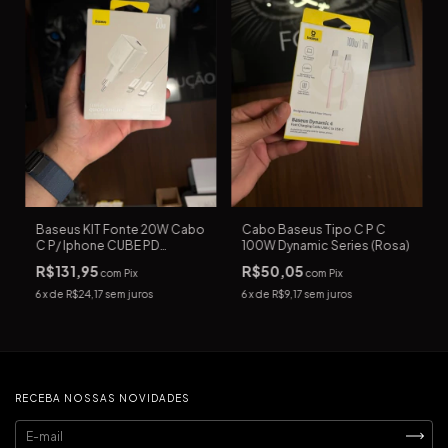
Baseus KIT Fonte 20W Cabo
Cabo Baseus Tipo C P C
C P/ Iphone CUBE PD
100W Dynamic Series (Rosa)
(BRANCO)
R$131,95
R$50,05
com
Pix
com
Pix
6
x de
R$24,17
sem juros
6
x de
R$9,17
sem juros
RECEBA NOSSAS NOVIDADES