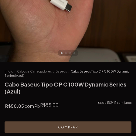
Início
.
Cabos e Carregadores
.
Baseus
.
Cabo Baseus Tipo C P C 100W Dynamic
Series (Azul)
Cabo Baseus Tipo C P C 100W Dynamic Series
(Azul)
6
x de
R$9,17
sem juros
R$55,00
R$50,05
com
Pix