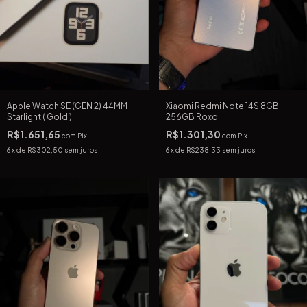
Apple Watch SE (GEN 2) 44MM
Xiaomi Redmi Note 14S 8GB
Starlight ( Gold )
256GB Roxo
R$1.651,65
R$1.301,30
com
Pix
com
Pix
6
x de
R$302,50
sem juros
6
x de
R$238,33
sem juros