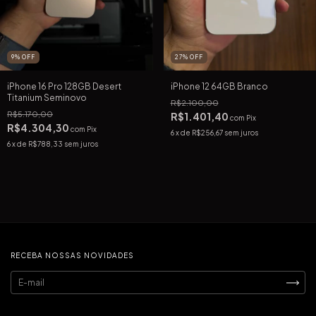
27
%
OFF
9
%
OFF
iPhone 12 64GB Branco
iPhone 16 Pro 128GB Desert
Titanium Seminovo
R$2.100,00
R$5.170,00
R$1.401,40
com
Pix
R$4.304,30
com
Pix
6
x de
R$256,67
sem juros
6
x de
R$788,33
sem juros
RECEBA NOSSAS NOVIDADES