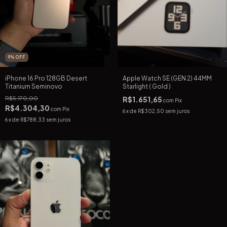
9
%
OFF
iPhone 16 Pro 128GB Desert
Apple Watch SE (GEN 2) 44MM
Titanium Seminovo
Starlight ( Gold )
R$5.170,00
R$1.651,65
com
Pix
R$4.304,30
com
Pix
6
x de
R$302,50
sem juros
6
x de
R$788,33
sem juros