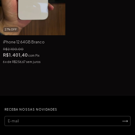
27
%
OFF
iPhone 12 64GB Branco
R$2.100,00
R$1.401,40
com
Pix
6
x de
R$256,67
sem juros
RECEBA NOSSAS NOVIDADES